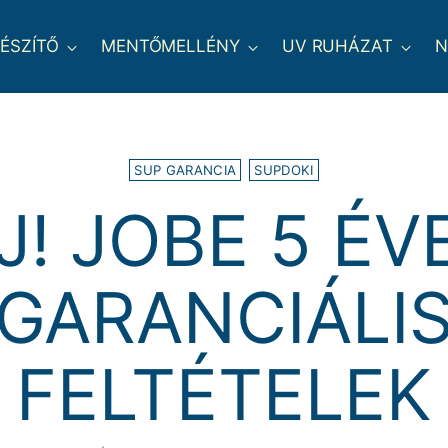
GÉSZÍTŐ
MENTŐMELLÉNY
UV RUHÁZAT
N
SUP GARANCIA
SUPDOKI
J! JOBE 5 ÉV
GARANCIÁLI
FELTÉTELEK