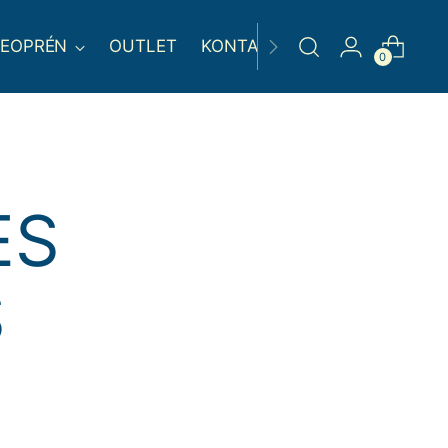
EOPRÉN
OUTLET
KONTAKT
0
ES
S