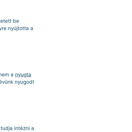
zetett be
vre nyújtotta a
hanem a
nyugta
 évünk nyugodt
tudja intézni a