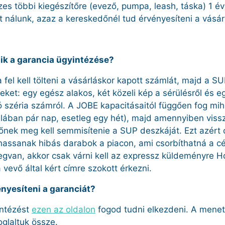
zes többi kiegészítőre (evező, pumpa, leash, táska) 1 é
t nálunk, azaz a kereskedőnél tud érvényesíteni a vásár
k a garancia ügyintézése?
 fel kell tölteni a vásárláskor kapott számlát, majd a SU
eket: egy egész alakos, két közeli kép a sérülésről és e
tó széria számról. A JOBE kapacitásaitól függően fog m
talában pár nap, esetleg egy hét), majd amennyiben viss
őnek meg kell semmisítenie a SUP deszkáját. Ezt azért 
ssanak hibás darabok a piacon, ami csorbíthatná a cég
gvan, akkor csak várni kell az expressz küldeményre Ho
 vevő által kért címre szokott érkezni.
nyesíteni a garanciát?
intézést
ezen az oldalon
fogod tudni elkezdeni. A menet
glaltuk össze.