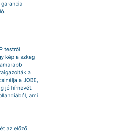
v garancia
ló.
P testről
gy kép a szkeg
ihamarabb
zaigazolták a
csinálja a JOBE,
 jó hírnevét.
llandiából, ami
ét az előző