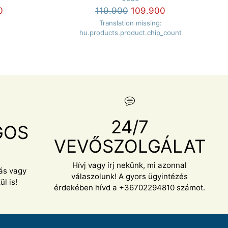
Normál
0
119.900
109.900
ár
Translation missing:
hu.products.product.chip_count
24/7
GOS
VEVŐSZOLGÁLAT
S
Hívj vagy írj nekünk, mi azonnal
lás vagy
válaszolunk! A gyors ügyintézés
l is!
érdekében hívd a +36702294810 számot.