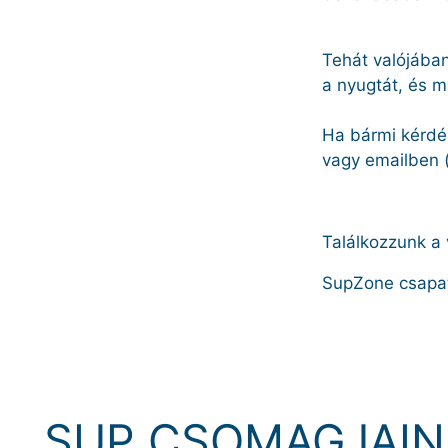
Tehát valójába
a nyugtát, és m
Ha bármi kérdé
vagy emailben
Találkozzunk a 
SupZone csapa
SUP CSOMAGJAIN