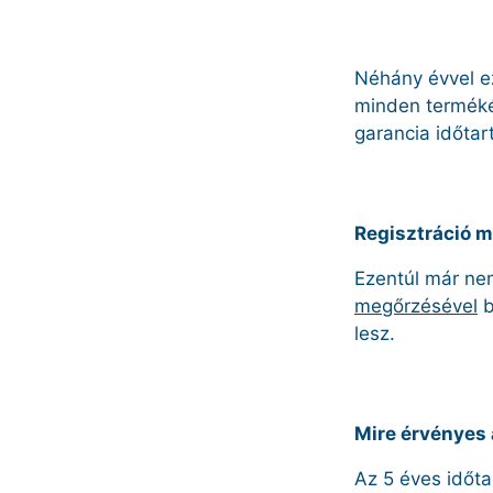
Néhány évvel ez
minden termékér
garancia időtar
Regisztráció 
Ezentúl már ne
megőrzésével
b
lesz.
Mire érvényes 
Az 5 éves időt