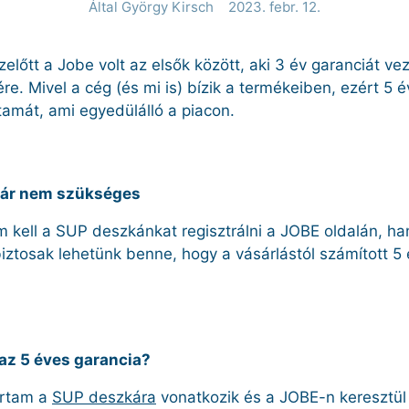
Által György Kirsch
2023. febr. 12.
előtt a Jobe volt az elsők között, aki 3 év garanciát ve
e. Mivel a cég (és mi is) bízik a termékeiben, ezért 5 é
tamát, ami egyedülálló a piacon.
már nem szükséges
m kell a SUP deszkánkat regisztrálni a JOBE oldalán, 
iztosak lehetünk benne, hogy a vásárlástól számított 5
az 5 éves garancia?
artam a
SUP deszkára
vonatkozik és a JOBE-n keresztül 