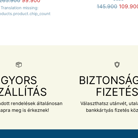
Normál
265.900
99.900
Normál
145.900
109.90
ár
Translation missing:
ár
oducts.product.chip_count
GYORS
BIZTONSÁ
ZÁLLÍTÁS
FIZETÉ
adott rendelések általánosan
Választhatsz utánvét, uta
apra meg is érkeznek!
bankkártyás fizetés közü