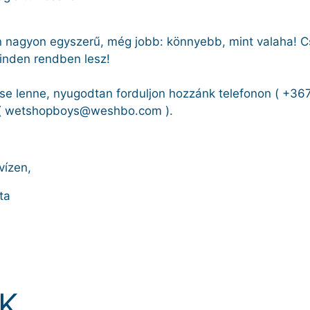
n nagyon egyszerű, még jobb: könnyebb, mint valaha! C
inden rendben lesz!
se lenne, nyugodtan forduljon hozzánk telefonon ( +3
 ( wetshopboys@weshbo.com ).
vízen,
ta
K