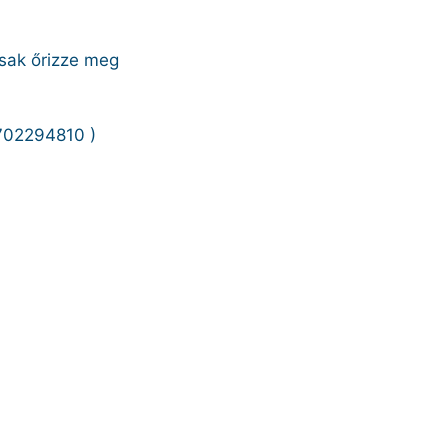
sak őrizze meg
6702294810 )