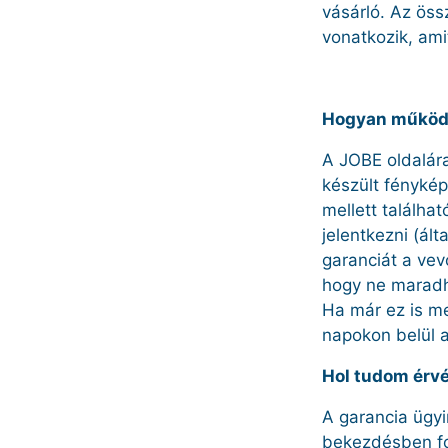
vásárló. Az öss
vonatkozik, ami
Hogyan működi
A JOBE oldalára
készült fénykép
mellett találha
jelentkezni (ál
garanciát a vev
hogy ne maradha
Ha már ez is me
napokon belül a
Hol tudom érvé
A garancia ügy
bekezdésben fo