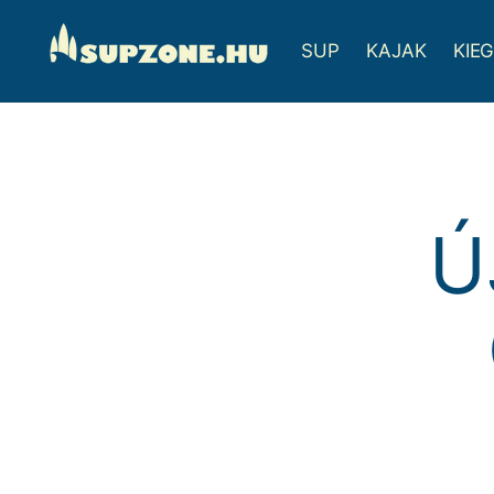
SUP
KAJAK
KIE
Ú