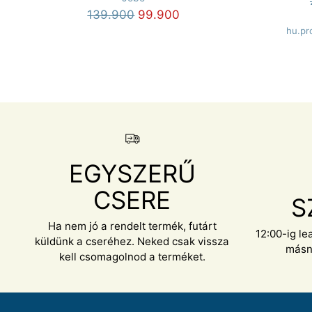
Normál
139.900
99.900
ár
hu.pr
EGYSZERŰ
CSERE
S
Ha nem jó a rendelt termék, futárt
12:00-ig le
küldünk a cseréhez. Neked csak vissza
másn
kell csomagolnod a terméket.