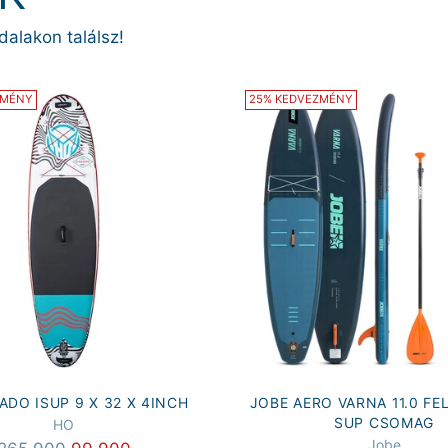
dalakon találsz!
ZMÉNY
25% KEDVEZMÉNY
DO ISUP 9 X 32 X 4INCH
JOBE AERO VARNA 11.0 F
SUP CSOMAG
HO
Jobe