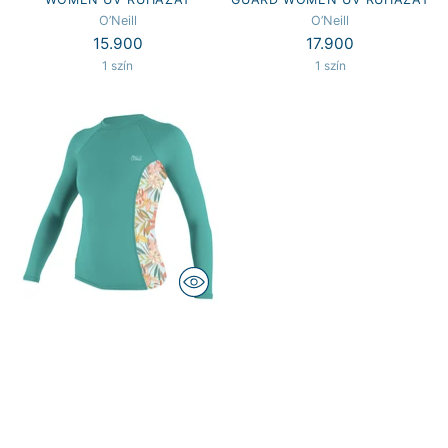
O’Neill
O’Neill
15.900
17.900
1 szín
1 szín
O’NEILL SIDE PRINT L/S RASH
GUARD WOMEN UV RUHÁZAT
O’Neill
17.900