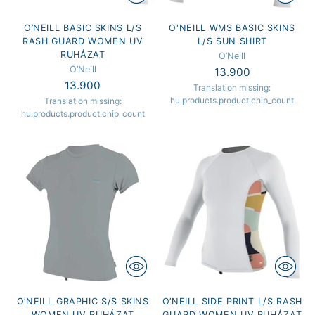
O’NEILL BASIC SKINS L/S
O'NEILL WMS BASIC SKINS
RASH GUARD WOMEN UV
L/S SUN SHIRT
RUHÁZAT
O’Neill
O’Neill
13.900
13.900
Translation missing:
hu.products.product.chip_count
Translation missing:
hu.products.product.chip_count
O’NEILL GRAPHIC S/S SKINS
O’NEILL SIDE PRINT L/S RASH
WOMEN UV RUHÁZAT
GUARD WOMEN UV RUHÁZAT