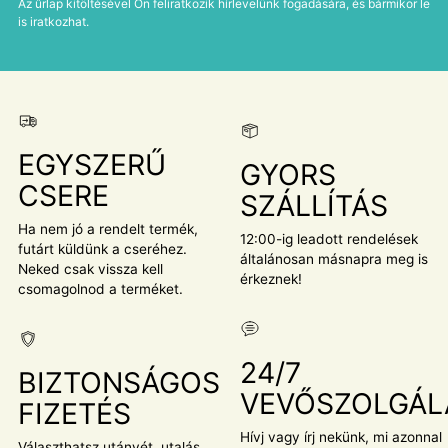
Az űrlap kitöltésével Ön feliratkozik hírlevelünk fogadására, és bármikor le
is iratkozhat.
EGYSZERŰ
GYORS
CSERE
SZÁLLÍTÁS
Ha nem jó a rendelt termék,
12:00-ig leadott rendelések
futárt küldünk a cseréhez.
általánosan másnapra meg is
Neked csak vissza kell
érkeznek!
csomagolnod a terméket.
24/7
BIZTONSÁGOS
VEVŐSZOLGÁL
FIZETÉS
Hívj vagy írj nekünk, mi azonnal
Választhatsz utánvét, utalás