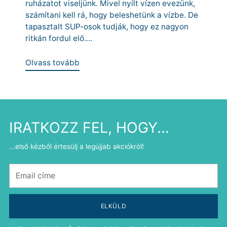
ruházatot viseljünk. Mivel nyílt vízen evezünk,
számítani kell rá, hogy beleshetünk a vízbe. De
tapasztalt SUP-osok tudják, hogy ez nagyon
ritkán fordul elő....
Olvass tovább
IRATKOZZ FEL, HOGY...
...első kézből értesülj a legújjab akciókról!
Email
címe
ELKÜLD