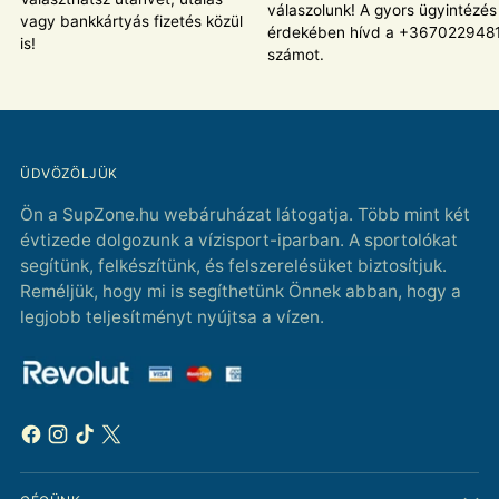
válaszolunk! A gyors ügyintézés
vagy bankkártyás fizetés közül
érdekében hívd a +367022948
is!
számot.
ÜDVÖZÖLJÜK
Ön a SupZone.hu webáruházat látogatja. Több mint két
évtizede dolgozunk a vízisport-iparban. A sportolókat
segítünk, felkészítünk, és felszerelésüket biztosítjuk.
Reméljük, hogy mi is segíthetünk Önnek abban, hogy a
legjobb teljesítményt nyújtsa a vízen.