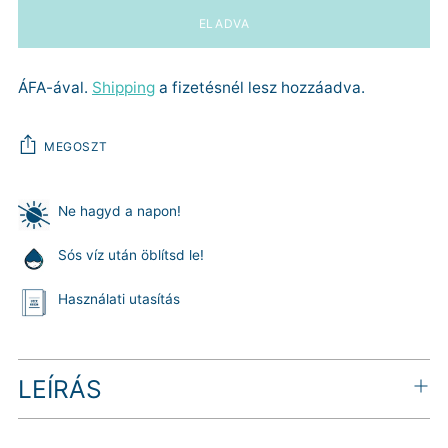
ELADVA
ÁFA-ával.
Shipping
a fizetésnél lesz hozzáadva.
MEGOSZT
Ne hagyd a napon!
Sós víz után öblítsd le!
Használati utasítás
Termék
LEÍRÁS
hozzáadása
a
kosárhoz