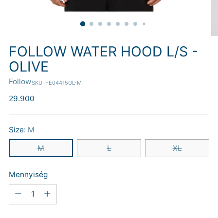
FOLLOW WATER HOOD L/S -
OLIVE
Follow
SKU: FE04415OL-M
Normál
29.900
ár
Size:
M
M
L
XL
Mennyiség
Mennyiség