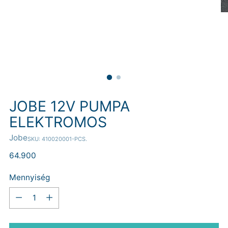
JOBE 12V PUMPA
ELEKTROMOS
Jobe
SKU: 410020001-PCS.
Normál
64.900
ár
Mennyiség
Mennyiség