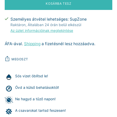
KOSÁRBA TESZ
Személyes átvétel lehetséges: SupZone
Raktáron, Általában 24 órán belül elkészül
Az üzlet információinak megtekintése
ÁFA-ával.
Shipping
a fizetésnél lesz hozzáadva.
MEGOSZT
Sós vizet öblítsd le!
Óvd a külső behatásoktól!
Ne hagyd a tűző napon!
A csavarokat tartsd feszesen!