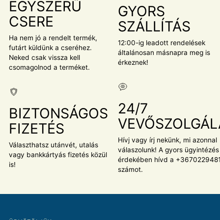
EGYSZERŰ
GYORS
CSERE
SZÁLLÍTÁS
Ha nem jó a rendelt termék,
12:00-ig leadott rendelések
futárt küldünk a cseréhez.
általánosan másnapra meg is
Neked csak vissza kell
érkeznek!
csomagolnod a terméket.
24/7
BIZTONSÁGOS
VEVŐSZOLGÁL
FIZETÉS
Hívj vagy írj nekünk, mi azonnal
Választhatsz utánvét, utalás
válaszolunk! A gyors ügyintézés
vagy bankkártyás fizetés közül
érdekében hívd a +367022948
is!
számot.