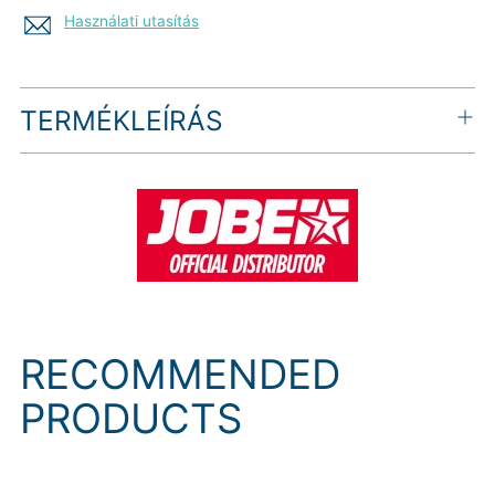
Használati utasítás
Termék
TERMÉKLEÍRÁS
hozzáadása
a
kosárhoz
RECOMMENDED
PRODUCTS