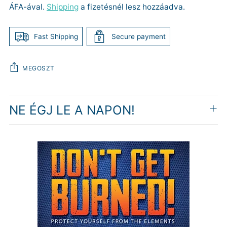
ÁFA-ával.
Shipping
a fizetésnél lesz hozzáadva.
Fast Shipping
Secure payment
MEGOSZT
Termék
NE ÉGJ LE A NAPON!
hozzáadása
a
kosárhoz