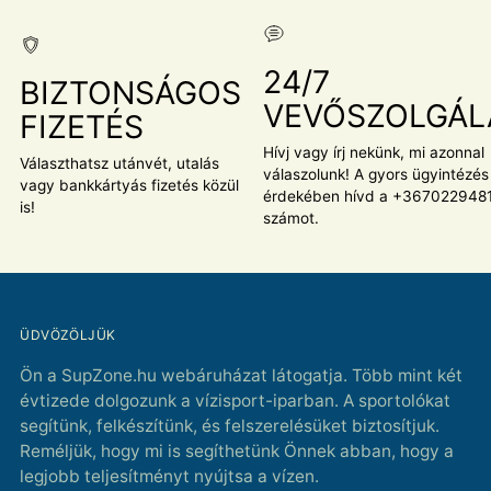
24/7
BIZTONSÁGOS
VEVŐSZOLGÁL
FIZETÉS
Hívj vagy írj nekünk, mi azonnal
Választhatsz utánvét, utalás
válaszolunk! A gyors ügyintézés
vagy bankkártyás fizetés közül
érdekében hívd a +367022948
is!
számot.
ÜDVÖZÖLJÜK
Ön a SupZone.hu webáruházat látogatja. Több mint két
évtizede dolgozunk a vízisport-iparban. A sportolókat
segítünk, felkészítünk, és felszerelésüket biztosítjuk.
Reméljük, hogy mi is segíthetünk Önnek abban, hogy a
legjobb teljesítményt nyújtsa a vízen.