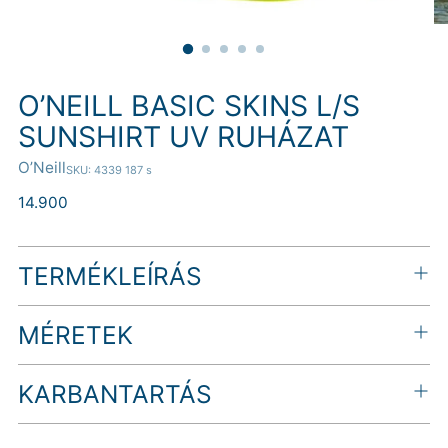
O’NEILL BASIC SKINS L/S
SUNSHIRT UV RUHÁZAT
O’Neill
SKU: 4339 187 s
Normál
14.900
ár
TERMÉKLEÍRÁS
MÉRETEK
KARBANTARTÁS