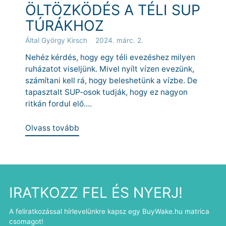
ÖLTÖZKÖDÉS A TÉLI SUP
TÚRÁKHOZ
Által György Kirsch
2024. márc. 2.
Nehéz kérdés, hogy egy téli evezéshez milyen
ruházatot viseljünk. Mivel nyílt vízen evezünk,
számítani kell rá, hogy beleshetünk a vízbe. De
tapasztalt SUP-osok tudják, hogy ez nagyon
ritkán fordul elő....
Olvass tovább
IRATKOZZ FEL ÉS NYERJ!
A feliratkozással hírlevelünkre kapsz egy BuyWake.hu matrica
csomagot!