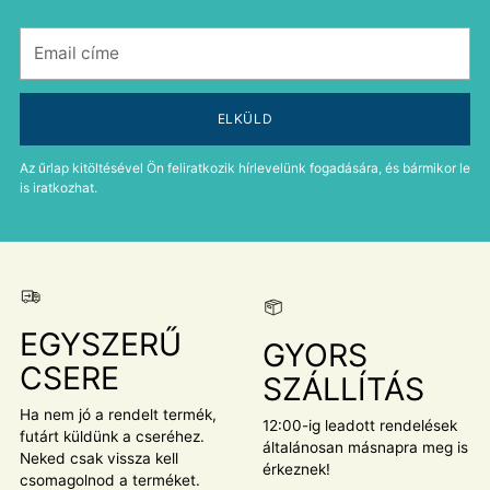
Email
címe
ELKÜLD
Az űrlap kitöltésével Ön feliratkozik hírlevelünk fogadására, és bármikor le
is iratkozhat.
EGYSZERŰ
GYORS
CSERE
SZÁLLÍTÁS
Ha nem jó a rendelt termék,
12:00-ig leadott rendelések
futárt küldünk a cseréhez.
általánosan másnapra meg is
Neked csak vissza kell
érkeznek!
csomagolnod a terméket.