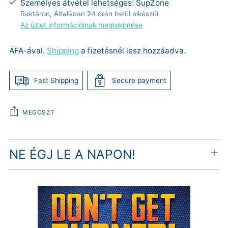
Személyes átvétel lehetséges: SupZone
Raktáron, Általában 24 órán belül elkészül
Az üzlet információinak megtekintése
ÁFA-ával.
Shipping
a fizetésnél lesz hozzáadva.
Fast Shipping
Secure payment
MEGOSZT
Termék
NE ÉGJ LE A NAPON!
hozzáadása
a
kosárhoz