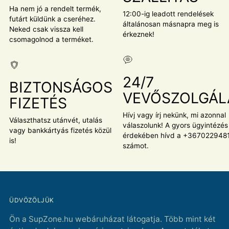
Ha nem jó a rendelt termék,
12:00-ig leadott rendelések
futárt küldünk a cseréhez.
általánosan másnapra meg is
Neked csak vissza kell
érkeznek!
csomagolnod a terméket.
24/7
BIZTONSÁGOS
VEVŐSZOLGÁL
FIZETÉS
Hívj vagy írj nekünk, mi azonnal
Választhatsz utánvét, utalás
válaszolunk! A gyors ügyintézés
vagy bankkártyás fizetés közül
érdekében hívd a +367022948
is!
számot.
ÜDVÖZÖLJÜK
Ön a SupZone.hu webáruházat látogatja. Több mint két