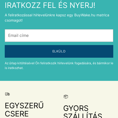
IRATKOZZ FEL ÉS NYERJ!
A feliratkozással hírlevelünkre kapsz egy BuyWake.hu matrica
csomagot!
Email
címe
ELKÜLD
Az űrlap kitöltésével Ön feliratkozik hírlevelünk fogadására, és bármikor le
is iratkozhat.
EGYSZERŰ
GYORS
CSERE
SZÁLLÍTÁS