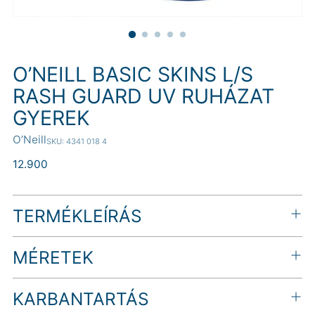
O’NEILL BASIC SKINS L/S
RASH GUARD UV RUHÁZAT
GYEREK
O’Neill
SKU: 4341 018 4
Normál
12.900
ár
TERMÉKLEÍRÁS
MÉRETEK
KARBANTARTÁS