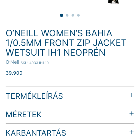
O’NEILL WOMEN’S BAHIA
1/0.5MM FRONT ZIP JACKET
WETSUIT IH1 NEOPRÉN
O’Neill
SKU: 4933 IH1 10
Normál
39.900
ár
TERMÉKLEÍRÁS
MÉRETEK
KARBANTARTÁS