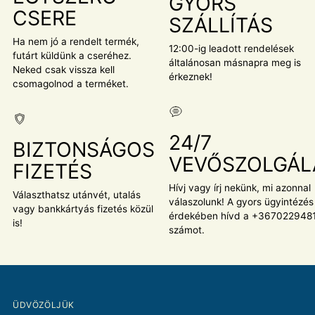
GYORS
CSERE
SZÁLLÍTÁS
Ha nem jó a rendelt termék,
12:00-ig leadott rendelések
futárt küldünk a cseréhez.
általánosan másnapra meg is
Neked csak vissza kell
érkeznek!
csomagolnod a terméket.
24/7
BIZTONSÁGOS
VEVŐSZOLGÁL
FIZETÉS
Hívj vagy írj nekünk, mi azonnal
Választhatsz utánvét, utalás
válaszolunk! A gyors ügyintézés
vagy bankkártyás fizetés közül
érdekében hívd a +367022948
is!
számot.
ÜDVÖZÖLJÜK