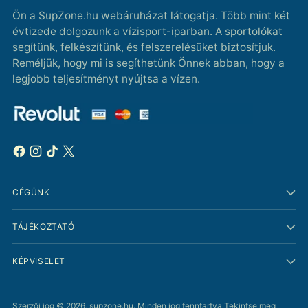
Ön a SupZone.hu webáruházat látogatja. Több mint két
évtizede dolgozunk a vízisport-iparban. A sportolókat
segítünk, felkészítünk, és felszerelésüket biztosítjuk.
Reméljük, hogy mi is segíthetünk Önnek abban, hogy a
legjobb teljesítményt nyújtsa a vízen.
CÉGÜNK
TÁJÉKOZTATÓ
KÉPVISELET
Szerzői jog © 2026,
supzone.hu
. Minden jog fenntartva Tekintse meg