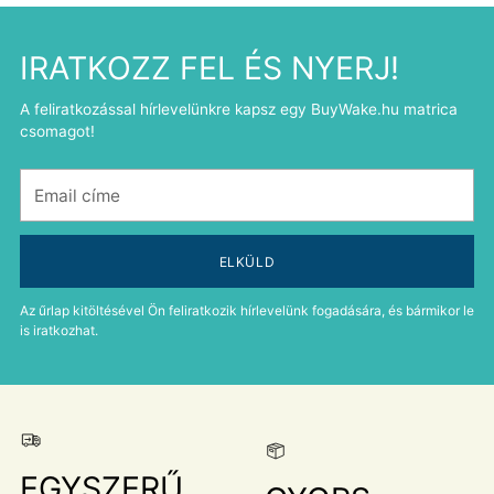
IRATKOZZ FEL ÉS NYERJ!
A feliratkozással hírlevelünkre kapsz egy BuyWake.hu matrica
csomagot!
Email
címe
ELKÜLD
Az űrlap kitöltésével Ön feliratkozik hírlevelünk fogadására, és bármikor le
is iratkozhat.
EGYSZERŰ