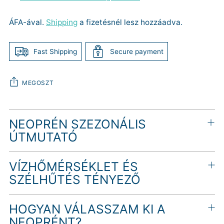
ÁFA-ával.
Shipping
a fizetésnél lesz hozzáadva.
Fast Shipping
Secure payment
MEGOSZT
Termék
NEOPRÉN SZEZONÁLIS
hozzáadása
a
ÚTMUTATÓ
kosárhoz
VÍZHŐMÉRSÉKLET ÉS
SZÉLHŰTÉS TÉNYEZŐ
HOGYAN VÁLASSZAM KI A
NEOPRÉNT?