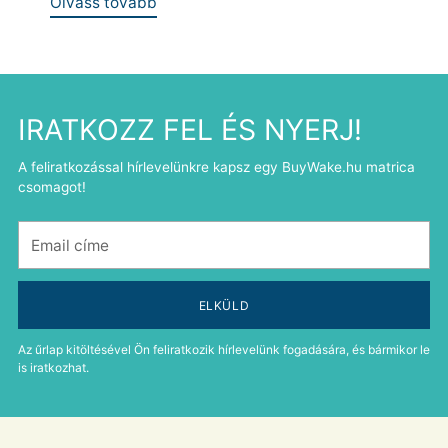
Olvass tovább
IRATKOZZ FEL ÉS NYERJ!
A feliratkozással hírlevelünkre kapsz egy BuyWake.hu matrica
csomagot!
Email
címe
ELKÜLD
Az űrlap kitöltésével Ön feliratkozik hírlevelünk fogadására, és bármikor le
is iratkozhat.