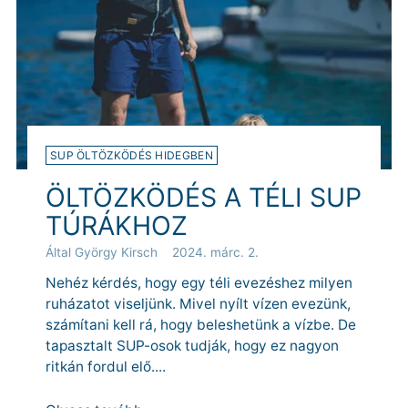
SUP ÖLTÖZKÖDÉS HIDEGBEN
ÖLTÖZKÖDÉS A TÉLI SUP
TÚRÁKHOZ
Által György Kirsch
2024. márc. 2.
Nehéz kérdés, hogy egy téli evezéshez milyen
ruházatot viseljünk. Mivel nyílt vízen evezünk,
számítani kell rá, hogy beleshetünk a vízbe. De
tapasztalt SUP-osok tudják, hogy ez nagyon
ritkán fordul elő....