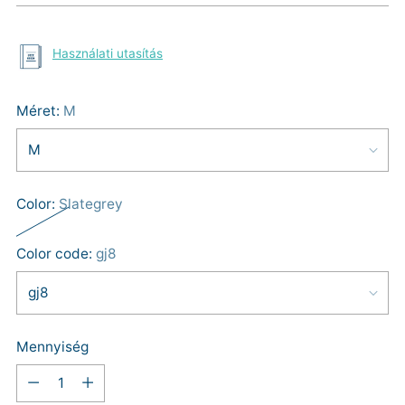
Használati utasítás
Méret:
M
Color:
Slategrey
Color code:
gj8
Mennyiség
Mennyiség