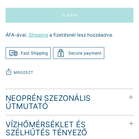
ELADVA
ÁFA-ával.
Shipping
a fizetésnél lesz hozzáadva.
Fast Shipping
Secure payment
MEGOSZT
Termék
NEOPRÉN SZEZONÁLIS
hozzáadása
a
ÚTMUTATÓ
kosárhoz
VÍZHŐMÉRSÉKLET ÉS
SZÉLHŰTÉS TÉNYEZŐ