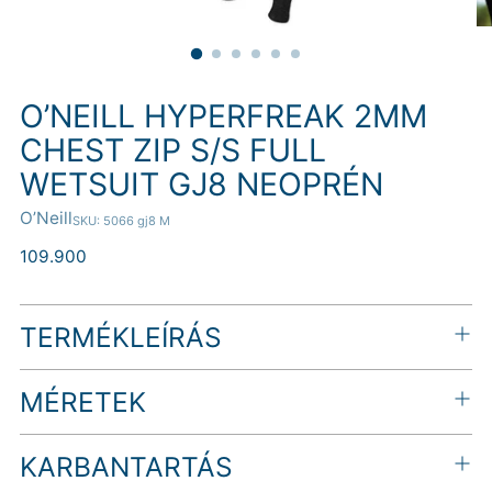
O’NEILL HYPERFREAK 2MM
CHEST ZIP S/S FULL
WETSUIT GJ8 NEOPRÉN
O’Neill
SKU: 5066 gj8 M
Normál
109.900
ár
TERMÉKLEÍRÁS
MÉRETEK
KARBANTARTÁS