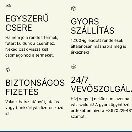
EGYSZERŰ
GYORS
CSERE
SZÁLLÍTÁS
Ha nem jó a rendelt termék,
12:00-ig leadott rendelések
futárt küldünk a cseréhez.
általánosan másnapra meg is
Neked csak vissza kell
érkeznek!
csomagolnod a terméket.
24/7
BIZTONSÁGOS
VEVŐSZOLGÁL
FIZETÉS
Hívj vagy írj nekünk, mi azonnal
Választhatsz utánvét, utalás
válaszolunk! A gyors ügyintézés
vagy bankkártyás fizetés közül
érdekében hívd a +367022948
is!
számot.