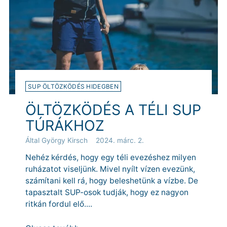
SUP ÖLTÖZKÖDÉS HIDEGBEN
ÖLTÖZKÖDÉS A TÉLI SUP
TÚRÁKHOZ
Által György Kirsch
2024. márc. 2.
Nehéz kérdés, hogy egy téli evezéshez milyen
ruházatot viseljünk. Mivel nyílt vízen evezünk,
számítani kell rá, hogy beleshetünk a vízbe. De
tapasztalt SUP-osok tudják, hogy ez nagyon
ritkán fordul elő....