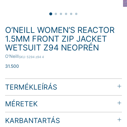
O’NEILL WOMEN’S REACTOR
1.5MM FRONT ZIP JACKET
WETSUIT Z94 NEOPRÉN
O’Neill
SKU: 5294 z94 4
Normál
31.500
ár
TERMÉKLEÍRÁS
MÉRETEK
KARBANTARTÁS