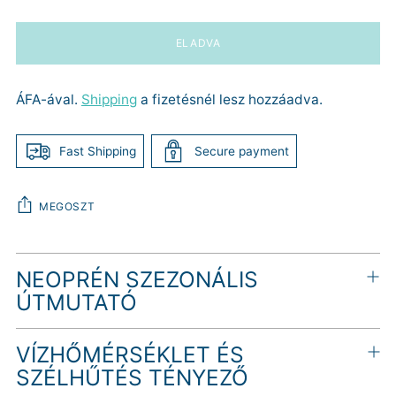
ELADVA
ÁFA-ával.
Shipping
a fizetésnél lesz hozzáadva.
Fast Shipping
Secure payment
MEGOSZT
Termék
NEOPRÉN SZEZONÁLIS
hozzáadása
a
ÚTMUTATÓ
kosárhoz
VÍZHŐMÉRSÉKLET ÉS
SZÉLHŰTÉS TÉNYEZŐ