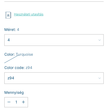
Használati utasítás
Méret:
4
Color:
Turquoise
Color code:
z94
Mennyiség
Mennyiség