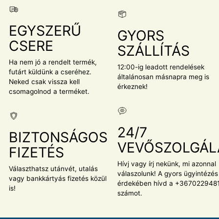
EGYSZERŰ
GYORS
CSERE
SZÁLLÍTÁS
Ha nem jó a rendelt termék,
12:00-ig leadott rendelések
futárt küldünk a cseréhez.
általánosan másnapra meg is
Neked csak vissza kell
érkeznek!
csomagolnod a terméket.
24/7
BIZTONSÁGOS
VEVŐSZOLGÁL
FIZETÉS
Hívj vagy írj nekünk, mi azonnal
Választhatsz utánvét, utalás
válaszolunk! A gyors ügyintézés
vagy bankkártyás fizetés közül
érdekében hívd a +367022948
is!
számot.