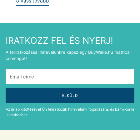
Olvass tovább
IRATKOZZ FEL ÉS NYERJ!
A feliratkozással hírlevelünkre kapsz egy BuyWake.hu matrica
csomagot!
Email
címe
ELKÜLD
Az űrlap kitöltésével Ön feliratkozik hírlevelünk fogadására, és bármikor le
is iratkozhat.