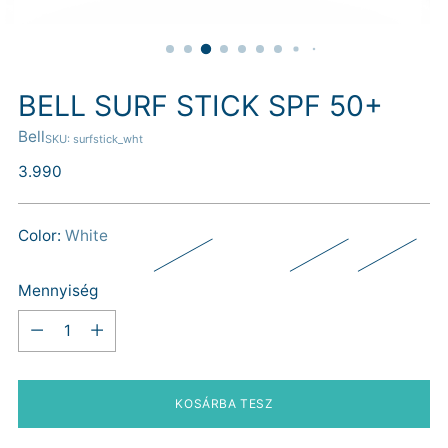
BELL SURF STICK SPF 50+
Bell
SKU: surfstick_wht
Normál
3.990
ár
Color:
White
Mennyiség
Mennyiség
KOSÁRBA TESZ