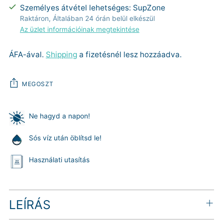
Személyes átvétel lehetséges: SupZone
Raktáron, Általában 24 órán belül elkészül
Az üzlet információinak megtekintése
ÁFA-ával.
Shipping
a fizetésnél lesz hozzáadva.
MEGOSZT
Ne hagyd a napon!
Sós víz után öblítsd le!
Használati utasítás
Termék
LEÍRÁS
hozzáadása
a