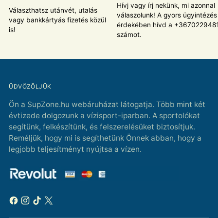
Hívj vagy írj nekünk, mi azonnal
Választhatsz utánvét, utalás
válaszolunk! A gyors ügyintézés
vagy bankkártyás fizetés közül
érdekében hívd a +367022948
is!
számot.
ÜDVÖZÖLJÜK
Ön a SupZone.hu webáruházat látogatja. Több mint két
évtizede dolgozunk a vízisport-iparban. A sportolókat
segítünk, felkészítünk, és felszerelésüket biztosítjuk.
Reméljük, hogy mi is segíthetünk Önnek abban, hogy a
legjobb teljesítményt nyújtsa a vízen.