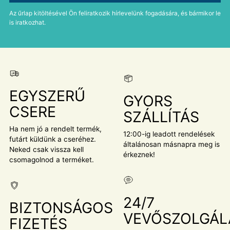
Az űrlap kitöltésével Ön feliratkozik hírlevelünk fogadására, és bármikor le
is iratkozhat.
EGYSZERŰ
GYORS
CSERE
SZÁLLÍTÁS
Ha nem jó a rendelt termék,
12:00-ig leadott rendelések
futárt küldünk a cseréhez.
általánosan másnapra meg is
Neked csak vissza kell
érkeznek!
csomagolnod a terméket.
24/7
BIZTONSÁGOS
VEVŐSZOLGÁL
FIZETÉS