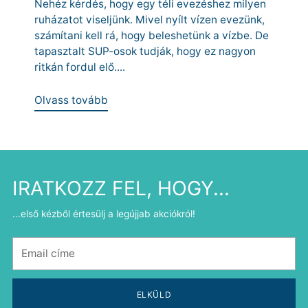
Nehéz kérdés, hogy egy téli evezéshez milyen
ruházatot viseljünk. Mivel nyílt vízen evezünk,
számítani kell rá, hogy beleshetünk a vízbe. De
tapasztalt SUP-osok tudják, hogy ez nagyon
ritkán fordul elő....
Olvass tovább
IRATKOZZ FEL, HOGY...
...első kézből értesülj a legújjab akciókról!
Email
címe
ELKÜLD