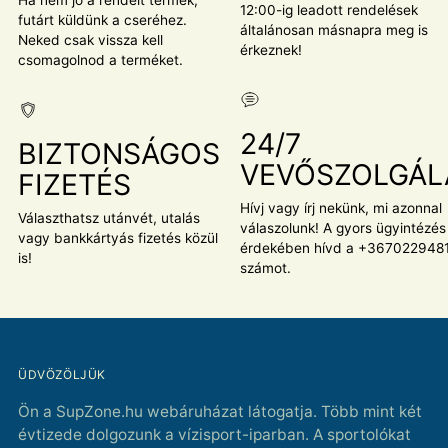
12:00-ig leadott rendelések
futárt küldünk a cseréhez.
általánosan másnapra meg is
Neked csak vissza kell
érkeznek!
csomagolnod a terméket.
24/7
BIZTONSÁGOS
VEVŐSZOLGÁL
FIZETÉS
Hívj vagy írj nekünk, mi azonnal
Választhatsz utánvét, utalás
válaszolunk! A gyors ügyintézés
vagy bankkártyás fizetés közül
érdekében hívd a +367022948
is!
számot.
ÜDVÖZÖLJÜK
Ön a SupZone.hu webáruházat látogatja. Több mint két
évtizede dolgozunk a vízisport-iparban. A sportolókat