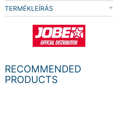
Termék
TERMÉKLEÍRÁS
hozzáadása
a
kosárhoz
RECOMMENDED
PRODUCTS