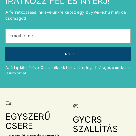
IRATKOZZ FEL ÉS NYERJ!
A feliratkozással hírlevelünkre kapsz egy BuyWake.hu matrica
csomagot!
Email
címe
ELKÜLD
Az űrlap kitöltésével Ön feliratkozik hírlevelünk fogadására, és bármikor le
is iratkozhat.
EGYSZERŰ
GYORS
CSERE
SZÁLLÍTÁS
Ha nem jó a rendelt termék,