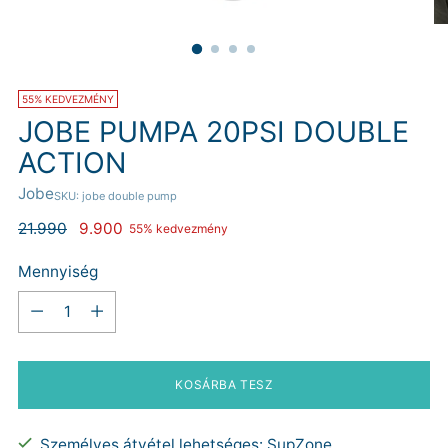
55% KEDVEZMÉNY
JOBE PUMPA 20PSI DOUBLE
ACTION
Jobe
SKU: jobe double pump
Normál
21.990
9.900
55% kedvezmény
ár
Mennyiség
Mennyiség
KOSÁRBA TESZ
Személyes átvétel lehetséges: SupZone