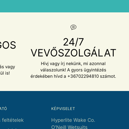
24/7
GOS
VEVŐSZOLGÁLAT
S
Hívj vagy írj nekünk, mi azonnal
lás vagy
válaszolunk! A gyors ügyintézés
l is!
érdekében hívd a +36702294810 számot.
ATÓ
KÉPVISELET
 feltételek
Hyperlite Wake Co.
O'Neill Wetsuits