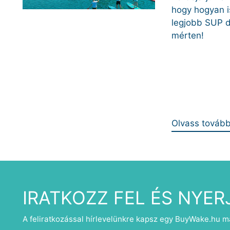
hogy hogyan i
legjobb SUP d
mérten!
Olvass továb
IRATKOZZ FEL ÉS NYER
A feliratkozással hírlevelünkre kapsz egy BuyWake.hu m