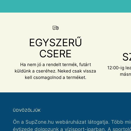
EGYSZERŰ
CSERE
S
Ha nem jó a rendelt termék, futárt
12:00-ig le
küldünk a cseréhez. Neked csak vissza
másn
kell csomagolnod a terméket.
ÜDVÖZÖLJÜK
Ön a SupZone.hu webáruházat látogatja. Több mi
évtizede dolgozunk a vízisport-iparban. A sportol