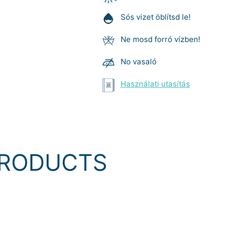
Sós vizet öblítsd le!
Ne mosd forró vízben!
No vasaló
Használati utasítás
Termék
hozzáadása
a
kosárhoz
RODUCTS