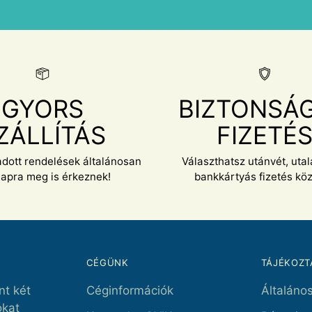
GYORS
BIZTONSÁ
ZÁLLÍTÁS
FIZETÉ
adott rendelések általánosan
Választhatsz utánvét, uta
apra meg is érkeznek!
bankkártyás fizetés közü
CÉGÜNK
TÁJÉKOZT
nt két
Céginformációk
Általános
ókat