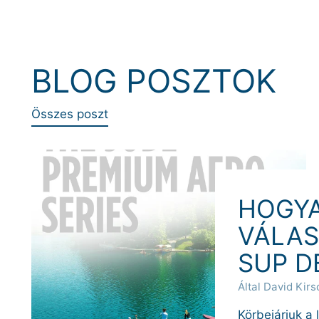
BLOG POSZTOK
Összes poszt
HOGY
VÁLA
SUP D
Által David Kirs
Körbejárjuk a