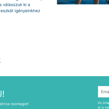
s válasszuk ki a
eszkát igényeinkhez
b
Email
J!
címe
Az űrla
atrica csomagot!
le is ir