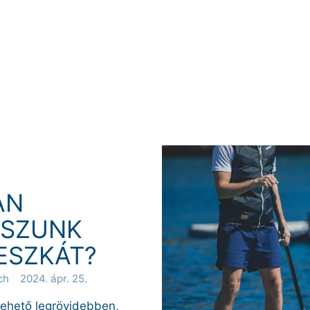
AN
SSZUNK
ESZKÁT?
ch
2024. ápr. 25.
 lehető legrövidebben,