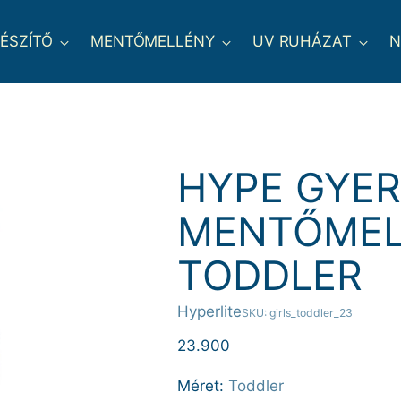
GÉSZÍTŐ
MENTŐMELLÉNY
UV RUHÁZAT
N
HYPE GYE
MENTŐMELL
TODDLER
Hyperlite
SKU: girls_toddler_23
Normál
23.900
ár
Méret:
Toddler