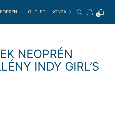
EOPRÉN
OUTLET
KONTAKT
0
REK NEOPRÉN
ÉNY INDY GIRL’S