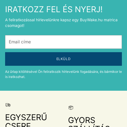
IRATKOZZ FEL ÉS NYERJ!
A feliratkozással hírlevelünkre kapsz egy BuyWake.hu matrica
csomagot!
Email
címe
ELKÜLD
Az űrlap kitöltésével Ön feliratkozik hírlevelünk fogadására, és bármikor le
is iratkozhat.
EGYSZERŰ
GYORS
CSERE