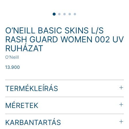
O’NEILL BASIC SKINS L/S
RASH GUARD WOMEN 002 UV
RUHÁZAT
O’Neill
Normál
13.900
ár
TERMÉKLEÍRÁS
MÉRETEK
KARBANTARTÁS