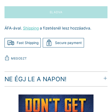
ELADVA
ÁFA-ával.
Shipping
a fizetésnél lesz hozzáadva.
Fast Shipping
Secure payment
MEGOSZT
Termék
NE ÉGJ LE A NAPON!
hozzáadása
a
kosárhoz