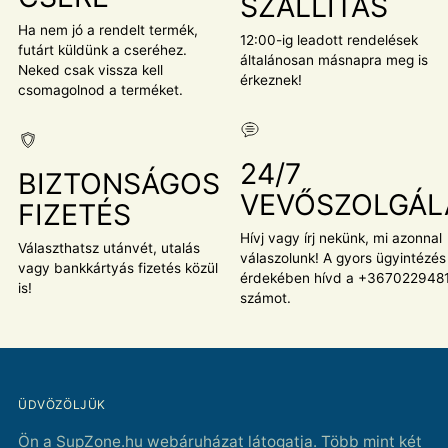
SZÁLLÍTÁS
Ha nem jó a rendelt termék,
12:00-ig leadott rendelések
futárt küldünk a cseréhez.
általánosan másnapra meg is
Neked csak vissza kell
érkeznek!
csomagolnod a terméket.
24/7
BIZTONSÁGOS
VEVŐSZOLGÁL
FIZETÉS
Hívj vagy írj nekünk, mi azonnal
Választhatsz utánvét, utalás
válaszolunk! A gyors ügyintézés
vagy bankkártyás fizetés közül
érdekében hívd a +367022948
is!
számot.
ÜDVÖZÖLJÜK
Ön a SupZone.hu webáruházat látogatja. Több mint két