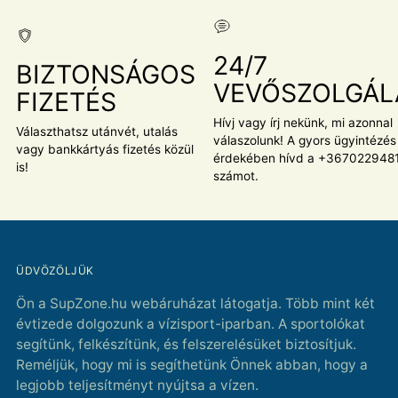
24/7
BIZTONSÁGOS
VEVŐSZOLGÁL
FIZETÉS
Hívj vagy írj nekünk, mi azonnal
Választhatsz utánvét, utalás
válaszolunk! A gyors ügyintézés
vagy bankkártyás fizetés közül
érdekében hívd a +367022948
is!
számot.
ÜDVÖZÖLJÜK
Ön a SupZone.hu webáruházat látogatja. Több mint két
évtizede dolgozunk a vízisport-iparban. A sportolókat
segítünk, felkészítünk, és felszerelésüket biztosítjuk.
Reméljük, hogy mi is segíthetünk Önnek abban, hogy a
legjobb teljesítményt nyújtsa a vízen.