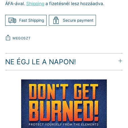
ÁFA-ával.
Shipping
a fizetésnél lesz hozzáadva.
Fast Shipping
Secure payment
MEGOSZT
Termék
NE ÉGJ LE A NAPON!
hozzáadása
a
kosárhoz