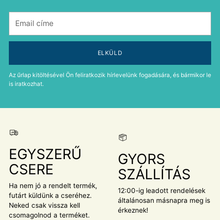
Email
címe
ELKÜLD
Az űrlap kitöltésével Ön feliratkozik hírlevelünk fogadására, és bármikor le
is iratkozhat.
EGYSZERŰ
GYORS
CSERE
SZÁLLÍTÁS
Ha nem jó a rendelt termék,
12:00-ig leadott rendelések
futárt küldünk a cseréhez.
általánosan másnapra meg is
Neked csak vissza kell
érkeznek!
csomagolnod a terméket.