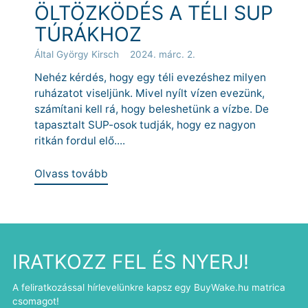
ÖLTÖZKÖDÉS A TÉLI SUP
TÚRÁKHOZ
Által György Kirsch
2024. márc. 2.
Nehéz kérdés, hogy egy téli evezéshez milyen
ruházatot viseljünk. Mivel nyílt vízen evezünk,
számítani kell rá, hogy beleshetünk a vízbe. De
tapasztalt SUP-osok tudják, hogy ez nagyon
ritkán fordul elő....
Olvass tovább
IRATKOZZ FEL ÉS NYERJ!
A feliratkozással hírlevelünkre kapsz egy BuyWake.hu matrica
csomagot!