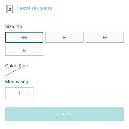
Használati utasítás
Size:
XS
XS
S
M
L
Color:
Blue
Mennyiség
Mennyiség
ELADVA