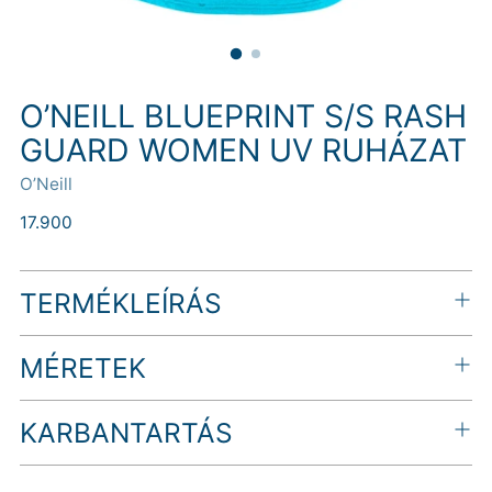
O’NEILL BLUEPRINT S/S RASH
GUARD WOMEN UV RUHÁZAT
O’Neill
Normál
17.900
ár
TERMÉKLEÍRÁS
MÉRETEK
KARBANTARTÁS