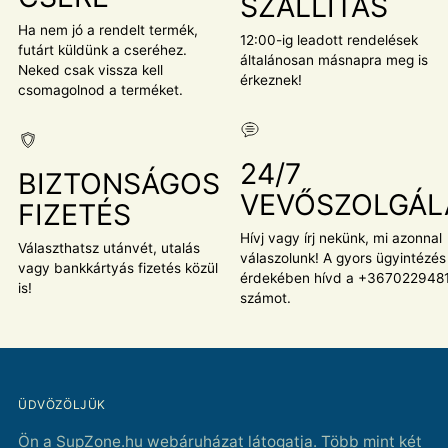
SZÁLLÍTÁS
Ha nem jó a rendelt termék,
12:00-ig leadott rendelések
futárt küldünk a cseréhez.
általánosan másnapra meg is
Neked csak vissza kell
érkeznek!
csomagolnod a terméket.
24/7
BIZTONSÁGOS
VEVŐSZOLGÁL
FIZETÉS
Hívj vagy írj nekünk, mi azonnal
Választhatsz utánvét, utalás
válaszolunk! A gyors ügyintézés
vagy bankkártyás fizetés közül
érdekében hívd a +367022948
is!
számot.
ÜDVÖZÖLJÜK
Ön a SupZone.hu webáruházat látogatja. Több mint két