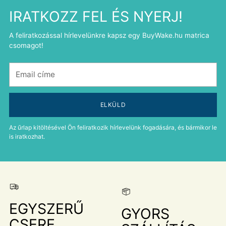
IRATKOZZ FEL ÉS NYERJ!
A feliratkozással hírlevelünkre kapsz egy BuyWake.hu matrica
csomagot!
Email
címe
ELKÜLD
Az űrlap kitöltésével Ön feliratkozik hírlevelünk fogadására, és bármikor le
is iratkozhat.
EGYSZERŰ
GYORS
CSERE