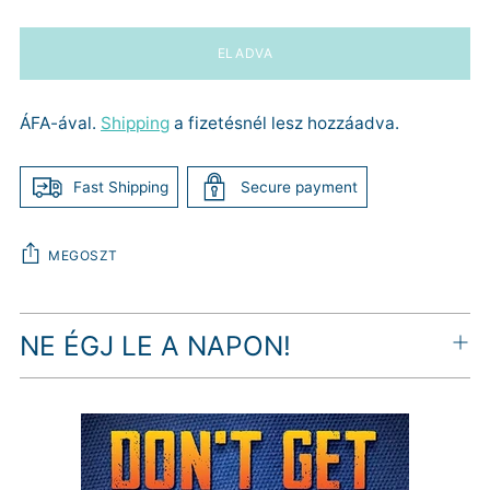
ELADVA
ÁFA-ával.
Shipping
a fizetésnél lesz hozzáadva.
Fast Shipping
Secure payment
MEGOSZT
Termék
NE ÉGJ LE A NAPON!
hozzáadása
a
kosárhoz