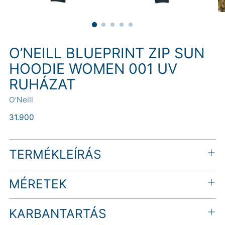
O’NEILL BLUEPRINT ZIP SUN
HOODIE WOMEN 001 UV
RUHÁZAT
O’Neill
Normál
31.900
ár
TERMÉKLEÍRÁS
MÉRETEK
KARBANTARTÁS