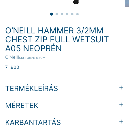
O’NEILL HAMMER 3/2MM
CHEST ZIP FULL WETSUIT
A05 NEOPRÉN
O’Neill
SKU: 4926 a05 m
Normál
71.900
ár
TERMÉKLEÍRÁS
MÉRETEK
KARBANTARTÁS