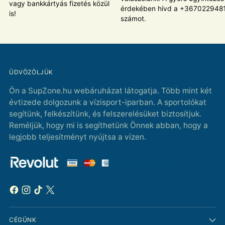
vagy bankkártyás fizetés közül
érdekében hívd a +367022948
is!
számot.
ÜDVÖZÖLJÜK
Ön a SupZone.hu webáruházat látogatja. Több mint két
évtizede dolgozunk a vízisport-iparban. A sportolókat
segítünk, felkészítünk, és felszerelésüket biztosítjuk.
Reméljük, hogy mi is segíthetünk Önnek abban, hogy a
legjobb teljesítményt nyújtsa a vízen.
CÉGÜNK