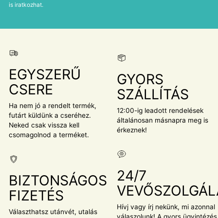
is iratkozhat.
EGYSZERŰ
GYORS
CSERE
SZÁLLÍTÁS
Ha nem jó a rendelt termék,
12:00-ig leadott rendelések
futárt küldünk a cseréhez.
általánosan másnapra meg is
Neked csak vissza kell
érkeznek!
csomagolnod a terméket.
24/7
BIZTONSÁGOS
VEVŐSZOLGÁL
FIZETÉS
Hívj vagy írj nekünk, mi azonnal
Választhatsz utánvét, utalás
válaszolunk! A gyors ügyintézés