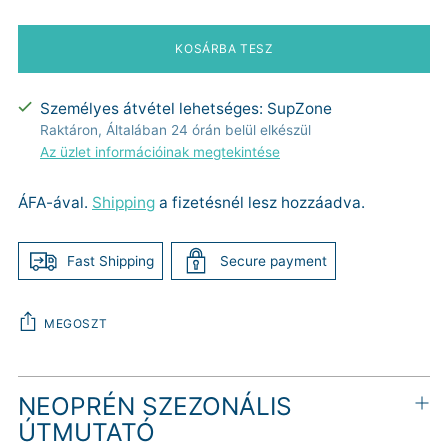
KOSÁRBA TESZ
Személyes átvétel lehetséges: SupZone
Raktáron, Általában 24 órán belül elkészül
Az üzlet információinak megtekintése
ÁFA-ával.
Shipping
a fizetésnél lesz hozzáadva.
Fast Shipping
Secure payment
MEGOSZT
Termék
NEOPRÉN SZEZONÁLIS
hozzáadása
a
ÚTMUTATÓ
kosárhoz