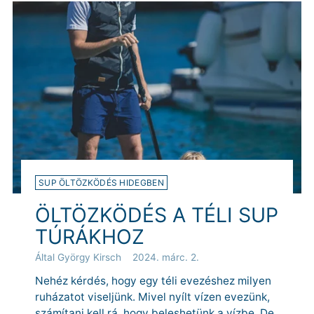
SUP ÖLTÖZKÖDÉS HIDEGBEN
ÖLTÖZKÖDÉS A TÉLI SUP
TÚRÁKHOZ
Által György Kirsch
2024. márc. 2.
Nehéz kérdés, hogy egy téli evezéshez milyen
ruházatot viseljünk. Mivel nyílt vízen evezünk,
számítani kell rá, hogy beleshetünk a vízbe. De