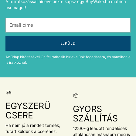
A feliratkozással hírlevelünkre kapsz egy BuyWake.hu matrica
csomagot!
Email
címe
ELKÜLD
Az űrlap kitöltésével Ön feliratkozik hírlevelünk fogadására, és bármikor le
is iratkozhat.
EGYSZERŰ
GYORS
CSERE
SZÁLLÍTÁS
Ha nem jó a rendelt termék,
12:00-ig leadott rendelések
futárt küldünk a cseréhez.
általánosan másnapra meg is