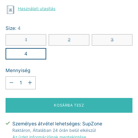
Használati utasítás
Size:
4
1
2
3
4
Mennyiség
Mennyiség
KOSÁRBA TESZ
Személyes átvétel lehetséges: SupZone
Raktáron, Általában 24 órán belül elkészül
Az üzlet információinak megtekintése