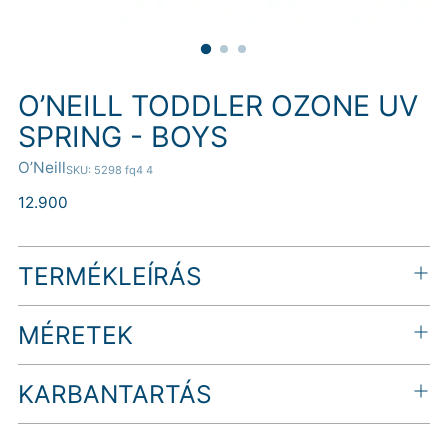
O’NEILL TODDLER OZONE UV
SPRING - BOYS
O’Neill
SKU: 5298 fq4 4
Normál
12.900
ár
TERMÉKLEÍRÁS
MÉRETEK
KARBANTARTÁS