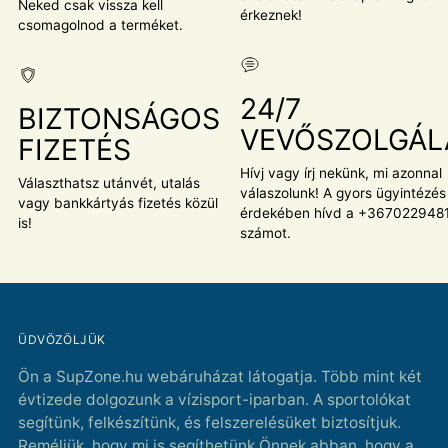
Neked csak vissza kell
érkeznek!
csomagolnod a terméket.
24/7
BIZTONSÁGOS
VEVŐSZOLGÁL
FIZETÉS
Hívj vagy írj nekünk, mi azonnal
Választhatsz utánvét, utalás
válaszolunk! A gyors ügyintézés
vagy bankkártyás fizetés közül
érdekében hívd a +367022948
is!
számot.
ÜDVÖZÖLJÜK
Ön a SupZone.hu webáruházat látogatja. Több mint két
évtizede dolgozunk a vízisport-iparban. A sportolókat
segítünk, felkészítünk, és felszerelésüket biztosítjuk.
Reméljük, hogy mi is segíthetünk Önnek abban, hogy a