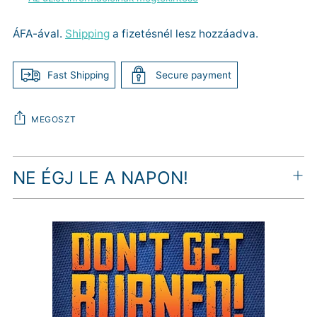
ÁFA-ával.
Shipping
a fizetésnél lesz hozzáadva.
Fast Shipping
Secure payment
MEGOSZT
Termék
NE ÉGJ LE A NAPON!
hozzáadása
a
kosárhoz