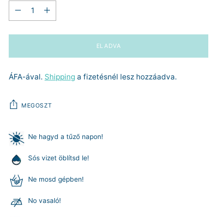
Mennyiség
ELADVA
ÁFA-ával.
Shipping
a fizetésnél lesz hozzáadva.
MEGOSZT
Ne hagyd a tűző napon!
Sós vizet öblítsd le!
Ne mosd gépben!
No vasaló!