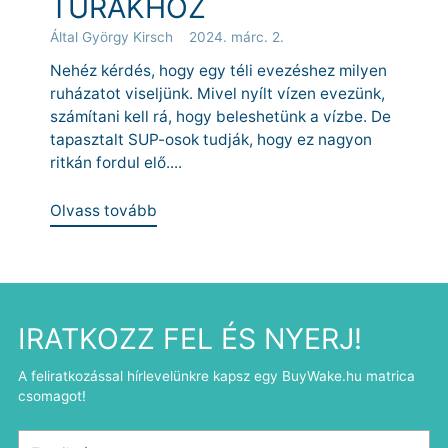
TÚRÁKHOZ
Által György Kirsch
2024. márc. 2.
Nehéz kérdés, hogy egy téli evezéshez milyen
ruházatot viseljünk. Mivel nyílt vízen evezünk,
számítani kell rá, hogy beleshetünk a vízbe. De
tapasztalt SUP-osok tudják, hogy ez nagyon
ritkán fordul elő....
Olvass tovább
IRATKOZZ FEL ÉS NYERJ!
A feliratkozással hírlevelünkre kapsz egy BuyWake.hu matrica
csomagot!
Email