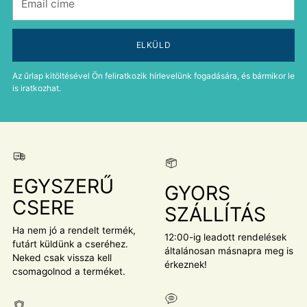
címe
ELKÜLD
Az űrlap kitöltésével Ön feliratkozik hírlevelünk fogadására, és bármikor le
is iratkozhat.
EGYSZERŰ
GYORS
CSERE
SZÁLLÍTÁS
Ha nem jó a rendelt termék,
12:00-ig leadott rendelések
futárt küldünk a cseréhez.
általánosan másnapra meg is
Neked csak vissza kell
érkeznek!
csomagolnod a terméket.