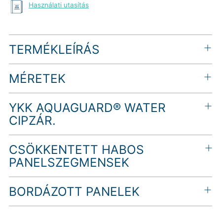
Használati utasítás
Termék
TERMÉKLEÍRÁS
hozzáadása
a
kosárhoz
MÉRETEK
YKK AQUAGUARD® WATER
CIPZÁR.
CSÖKKENTETT HABOS
PANELSZEGMENSEK
BORDÁZOTT PANELEK