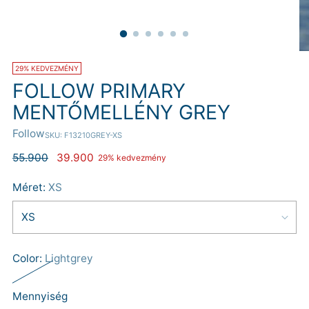
29% KEDVEZMÉNY
FOLLOW PRIMARY
MENTŐMELLÉNY GREY
Follow
SKU: F13210GREY-XS
Normál
55.900
39.900
29% kedvezmény
ár
Méret:
XS
Color:
Lightgrey
Mennyiség