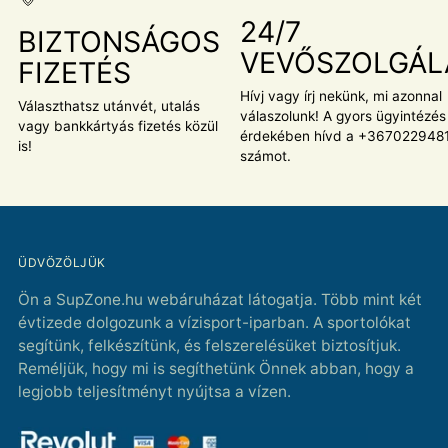
24/7
BIZTONSÁGOS
VEVŐSZOLGÁL
FIZETÉS
Hívj vagy írj nekünk, mi azonnal
Választhatsz utánvét, utalás
válaszolunk! A gyors ügyintézés
vagy bankkártyás fizetés közül
érdekében hívd a +367022948
is!
számot.
ÜDVÖZÖLJÜK
Ön a SupZone.hu webáruházat látogatja. Több mint két
évtizede dolgozunk a vízisport-iparban. A sportolókat
segítünk, felkészítünk, és felszerelésüket biztosítjuk.
Reméljük, hogy mi is segíthetünk Önnek abban, hogy a
legjobb teljesítményt nyújtsa a vízen.