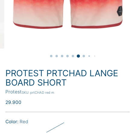
PROTEST PRTCHAD LANGE
BOARD SHORT
Protest
SKU: prtCHAD red m
Normál
29.900
ár
Color:
Red