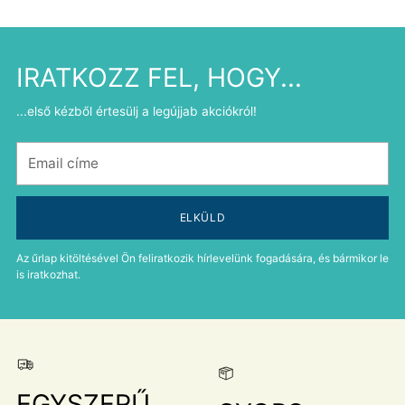
IRATKOZZ FEL, HOGY...
...első kézből értesülj a legújjab akciókról!
Email
címe
ELKÜLD
Az űrlap kitöltésével Ön feliratkozik hírlevelünk fogadására, és bármikor le
is iratkozhat.
EGYSZERŰ