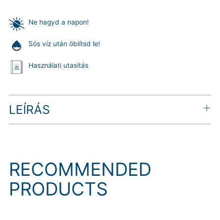
Ne hagyd a napon!
Sós víz után öblítsd le!
Használati utasítás
Termék
LEÍRÁS
hozzáadása
a
kosárhoz
RECOMMENDED
PRODUCTS