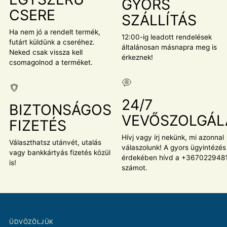
GYORS
CSERE
SZÁLLÍTÁS
Ha nem jó a rendelt termék,
12:00-ig leadott rendelések
futárt küldünk a cseréhez.
általánosan másnapra meg is
Neked csak vissza kell
érkeznek!
csomagolnod a terméket.
24/7
BIZTONSÁGOS
VEVŐSZOLGÁL
FIZETÉS
Hívj vagy írj nekünk, mi azonnal
Választhatsz utánvét, utalás
válaszolunk! A gyors ügyintézés
vagy bankkártyás fizetés közül
érdekében hívd a +367022948
is!
számot.
ÜDVÖZÖLJÜK