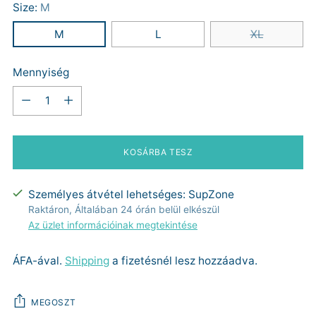
Size:
M
M
L
XL
Mennyiség
Mennyiség
KOSÁRBA TESZ
Személyes átvétel lehetséges: SupZone
Raktáron, Általában 24 órán belül elkészül
Az üzlet információinak megtekintése
ÁFA-ával.
Shipping
a fizetésnél lesz hozzáadva.
MEGOSZT